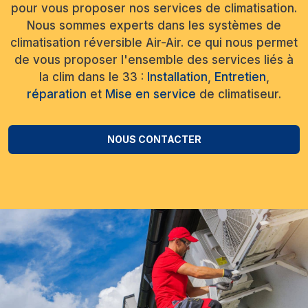
pour vous proposer nos services de climatisation.
Nous sommes experts dans les systèmes de
climatisation réversible Air-Air. ce qui nous permet
de vous proposer l'ensemble des services liés à
la clim dans le 33 :
Installation
,
Entretien
,
réparation
et
Mise en service
de climatiseur.
NOUS CONTACTER